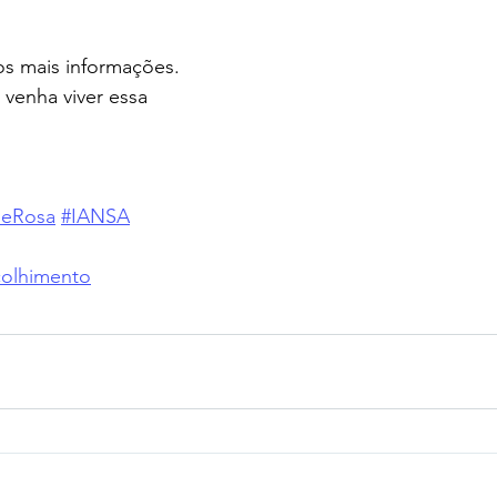
s mais informações. 
venha viver essa 
leRosa
#IANSA
olhimento