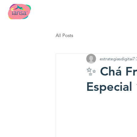
Página Inicial
Qu
All Posts
estrategiasdigitai7
✨ Chá Fr
Especial