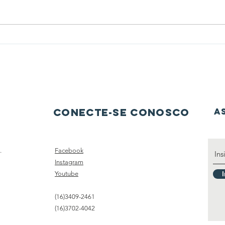
🛒 Mercado Livre do Zero
Novo
espe
Conecte-se conosco
A
.
Facebook
Instagram
Youtube
(16)3409-2461
(16)3702-4042