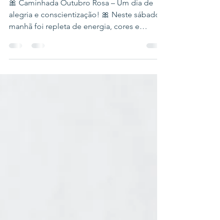
🎀 Caminhada Outubro Rosa – Um dia de
alegria e conscientização! 🎀 Neste sábado a
manhã foi repleta de energia, cores e
sorrisos na nossa Caminhada Outubro Rosa ,
um momento especial de união por uma
causa que salva vidas. 💕 Cada passo dado
representou força, esperança e amor próprio
, reforçando a importância da prevenção e
do diagnóstico precoce do câncer de mama
. Foi lindo ver tantas pessoas unidas,
vestindo rosa e espalhando mensagens de
cuidado e solidariedade . 🌸