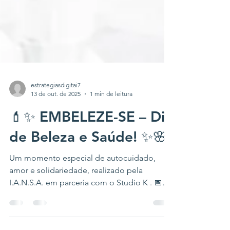
estrategiasdigitai7
13 de out. de 2025
1 min de leitura
💄✨ EMBELEZE-SE – Dia
de Beleza e Saúde! ✨🌸
Um momento especial de autocuidado,
amor e solidariedade, realizado pela
I.A.N.S.A. em parceria com o Studio K . 📅
Dia 16/10 – das 9h às 12h 📍 Rua João Góes