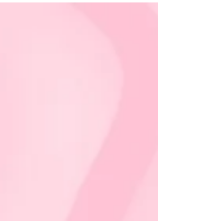
Conrado, 2570 Será uma manhã dedicada à
valorização da autoestima e do bem-estar,
com várias atividades e serviços gratuitos: 💇‍♀️
Doação de cabelo e oficina de perucas (para
doar, o cabelo deve ter no mínimo 20cm) 🧣
Oficina de amarração de lenços com Nana
Teixeira – Verace Confecções 💆‍♀️ Estética
facial e masso