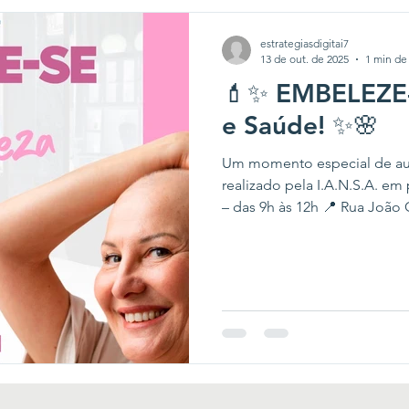
estrategiasdigitai7
13 de out. de 2025
1 min de 
💄✨ EMBELEZE-
e Saúde! ✨🌸
Um momento especial de aut
realizado pela I.A.N.S.A. em parceria com o Studio K . 📅 Dia 16/10
– das 9h às 12h 📍 Rua Joã
dedicada à valorização da a
atividades e serviços gratuit
perucas (para doar, o cabelo deve ter no mínimo 20cm) 🧣 Oficina
de amarração de lenços com Nana Teixeira – Verace Confecções
💆‍♀️ Estética facial e masso