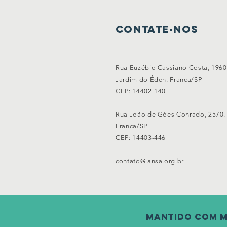
Contate-nos
Rua Euzébio Cassiano Costa, 1960
Jardim do Éden. Franca/SP
CEP: 14402-140
Rua João de Góes Conrado, 2570.
Franca/SP
CEP: 14403-446
contato@iansa.org.br
mantido com m