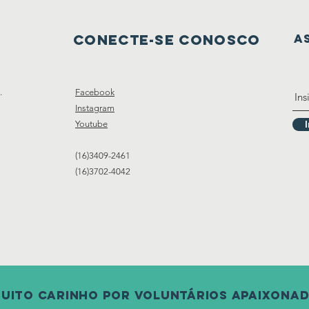
Conecte-se conosco
A
.
Facebook
Instagram
Youtube
(16)3409-2461
(16)3702-4042
uito carinho por voluntários apaixonad