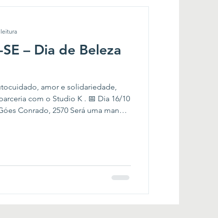
leitura
SE – Dia de Beleza
ocuidado, amor e solidariedade,
o Góes Conrado, 2570 Será uma manhã
utoestima e do bem-estar, com várias
os: 💇‍♀️ Doação de cabelo e oficina de